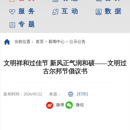
服 务
互 动
数 据
专 题
当前位置：
首页
>
新闻中心
>
公示公告
文明祥和过佳节 新风正气润和硕——文明过
古尔邦节倡议书
发布时间：2026/05/22
来源：
[打印]
微博
微信