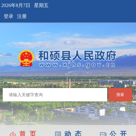
2026年8月7日 星期五
登录
注册
搜索
首 页
动 态
公 开