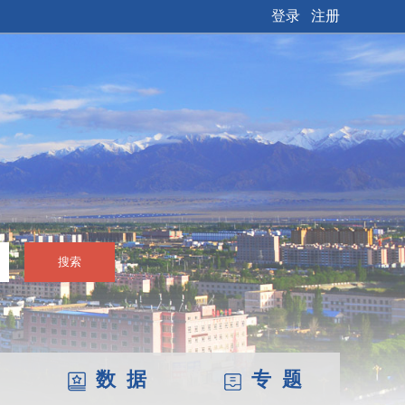
登录
注册
搜索
数 据
专 题