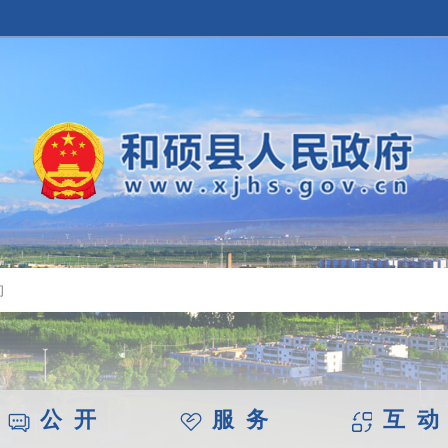
公 开
服 务
互 动