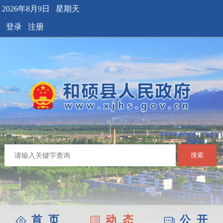
2026年8月9日 星期天
登录
注册
搜索
首 页
动 态
公 开