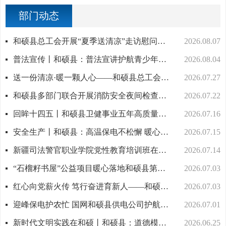
部门动态
和硕县总工会开展“夏季送清凉”走访慰问活动
2026.08.07
普法宣传丨和硕县：普法宣讲护航青少年快乐度暑假
2026.08.04
送一份清凉·暖一颗人心——和硕县总工会开展高温关爱行动
2026.07.27
和硕县多部门联合开展消防安全夜间检查行动
2026.07.22
回眸十四五丨和硕县卫健事业五年高质量发展硕果累累
2026.07.16
安全生产丨和硕县：高温保电不松懈 暖心护航度盛夏
2026.07.15
新疆司法警官职业学院党性教育培训班在新疆马兰干部教育培训基地正式开班
2026.07.14
“石榴籽书屋”公益项目暖心落地和硕县第二小学
2026.07.03
红心向党薪火传 笃行奋进育新人——和硕县第一中学开展庆祝建党105周年系列主题教育活动
2026.07.03
迎峰保电护农忙 国网和硕县供电公司护航大棚种植
2026.07.01
新时代文明实践在和硕丨和硕县：道德模范宣讲进校园 榜样力量润心田
2026.06.25