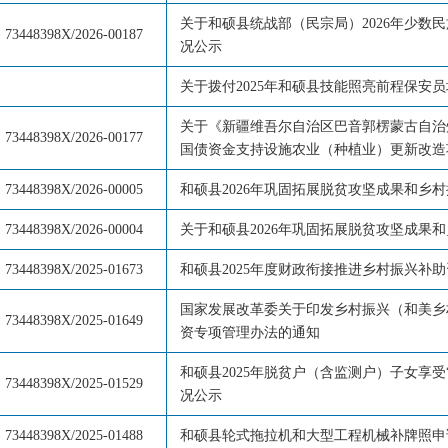
关于和硕县统战部（民宗局）2026年少数
73448398X/2026-00187
况公示
关于拨付2025年和硕县技能照亮前程保安
关于《新疆维吾尔自治区巴音郭楞蒙古自治州
73448398X/2026-00177
国债资金支持设施农业（种植业）更新改造
73448398X/2026-00005
和硕县2026年巩固拓展脱贫攻坚成果和乡
73448398X/2026-00004
关于和硕县2026年巩固拓展脱贫攻坚成果
73448398X/2025-01673
和硕县2025年度财政衔接推进乡村振兴补
国家发展改革委关于印发乡村振兴（和美乡
73448398X/2025-01649
资专项管理办法的通知
和硕县2025年脱贫户（含监测户）子女享受
73448398X/2025-01529
况公示
73448398X/2025-01488
和硕县轮式拖拉机和大型工程机械补牌照申