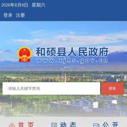
2026年8月8日 星期六
登录
注册
搜索
首 页
动 态
公 开