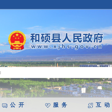
公 开
服 务
互 动