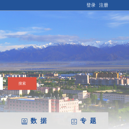
登录
注册
搜索
数 据
专 题