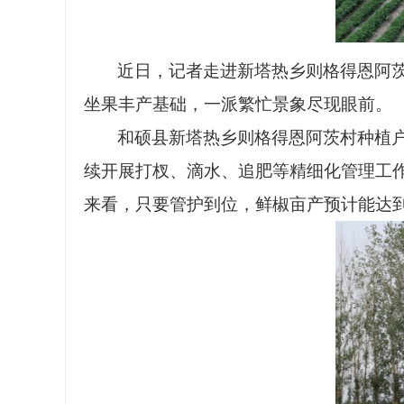
近日，记者走进新塔热乡则格得恩阿
坐果丰产基础，一派繁忙景象尽现眼前。
和硕县新塔热乡则格得恩阿茨村种植
续开展打杈、滴水、追肥等精细化管理工
来看，只要管护到位，鲜椒亩产预计能达到