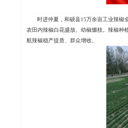
时
进仲夏，和硕县
15万余亩工业辣
农田内辣椒白花盛放、幼椒缀枝。辣椒种
航辣椒稳产提质、群众增收。