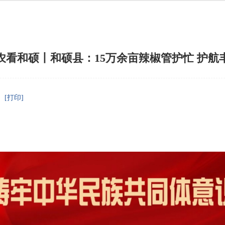
农看和硕丨和硕县：15万余亩辣椒管护忙 护航
[打印]