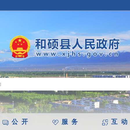
公 开
服 务
互 动