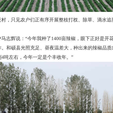
茨村，只见农户们正有序开展整枝打杈、除草、滴水追
户马志辉说：
“今年我种了1400亩辣椒，眼下正好是开
作。和硕县光照充足、昼夜温差大，种出来的辣椒品质
4吨左右，今年一定是个丰收年。”