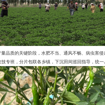
产量品质的关键阶段，水肥不当、通风不畅、病虫害侵
农技专班，分片包联各乡镇，下沉田间巡回指导，统一