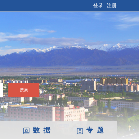
登录
注册
搜索
数 据
专 题