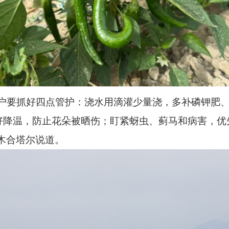
植户要抓好四点管护：浇水用滴灌少量浇，多补磷钾肥
好降温，防止花朵被晒伤；盯紧蚜虫、蓟马和病害，优
木合塔尔说道。