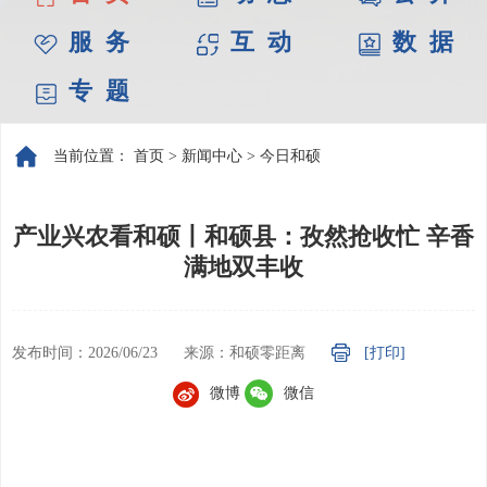
服 务
互 动
数 据
专 题
当前位置：
首页
>
新闻中心
>
今日和硕
产业兴农看和硕丨和硕县：孜然抢收忙 辛香
满地双丰收
发布时间：2026/06/23
来源：和硕零距离
[打印]
微博
微信