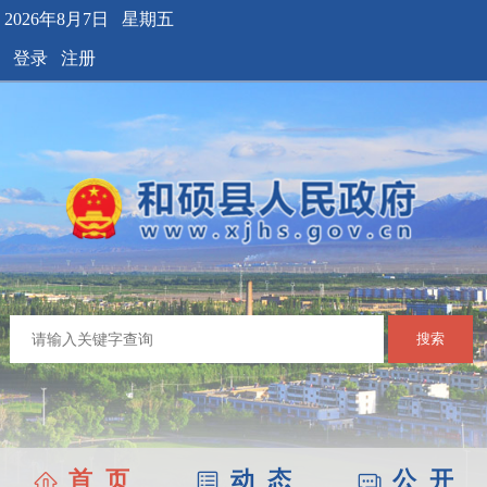
2026年8月7日 星期五
登录
注册
搜索
首 页
动 态
公 开