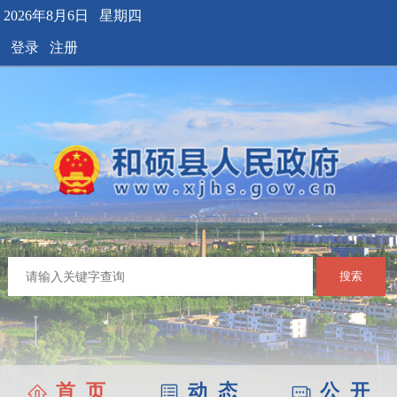
2026年8月6日 星期四
登录
注册
搜索
首 页
动 态
公 开