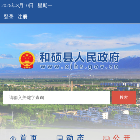
2026年8月10日 星期一
登录
注册
搜索
首 页
动 态
公 开