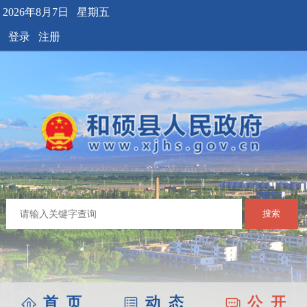
2026年8月7日 星期五
登录
注册
搜索
首 页
动 态
公 开