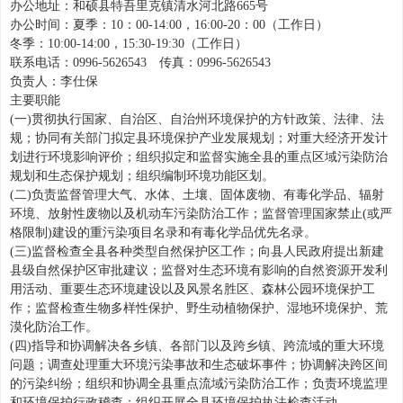
办公地址：和硕县特吾里克镇清水河北路665号
办公时间：夏季：10：00-14:00，16:00-20：00（工作日）
冬季：10:00-14:00，15:30-19:30（工作日）
联系电话：0996-5626543 传真：0996-5626543
负责人：李仕保
主要职能
(一)贯彻执行国家、自治区、自治州环境保护的方针政策、法律、法
规；协同有关部门拟定县环境保护产业发展规划；对重大经济开发计
划进行环境影响评价；组织拟定和监督实施全县的重点区域污染防治
规划和生态保护规划；组织编制环境功能区划。
(二)负责监督管理大气、水体、土壤、固体废物、有毒化学品、辐射
环境、放射性废物以及机动车污染防治工作；监督管理国家禁止(或严
格限制)建设的重污染项目名录和有毒化学品优先名录。
(三)监督检查全县各种类型自然保护区工作；向县人民政府提出新建
县级自然保护区审批建议；监督对生态环境有影响的自然资源开发利
用活动、重要生态环境建设以及风景名胜区、森林公园环境保护工
作；监督检查生物多样性保护、野生动植物保护、湿地环境保护、荒
漠化防治工作。
(四)指导和协调解决各乡镇、各部门以及跨乡镇、跨流域的重大环境
问题；调查处理重大环境污染事故和生态破坏事件；协调解决跨区间
的污染纠纷；组织和协调全县重点流域污染防治工作；负责环境监理
和环境保护行政稽查；组织开展全县环境保护执法检查活动。