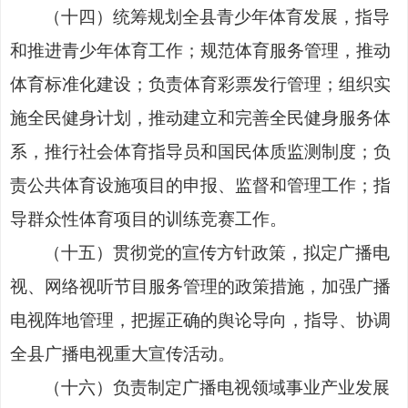
（
十四
）
统筹规划全县青少年体育发展，指导
和推进青少年体育
工
作
；
规范体育服务管理，推动
体育标准化建设
；
负责体育彩票发行管理
；
组织实
施全民健身计划，推动建立和完善全民健身服务体
系
，
推行社会体育指导员和国民体质监测制度
；
负
责
公
共体育设施项目的申报、监督和管理工作
；
指
导群众性体育项目的训练竞赛工作。
（
十五
）
贯彻党的宣传方针政策，拟定广播电
视、网络视听节目服务管理的政策措施，加强广播
电视阵地管理，把握正确的
舆论
导向，指导、协调
全县广播电视重大宣传活动。
（
十六
）
负责制定广播电视领域事业产业发展