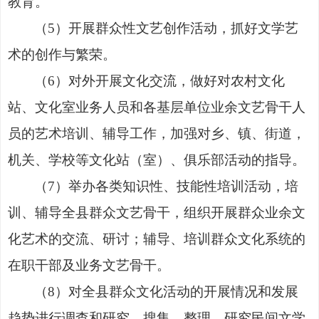
教育。
（
5
）
开展群众性文艺创作活动，抓好文学艺
术的创作与
繁荣。
（
6
）
对外开展文化交流，做好对农村文化
站、文化室业务人员和各基层单位业余文艺骨干人
员的艺术培训、辅导工作，加强对乡、镇、
街道
，
机关、学校等文化站
（
室
）
、俱乐
部活动的指导。
（
7
）
举办各类知识性、技能性培训活动，培
训、辅导全县群众文艺骨
干
，组织开展群众业余文
化艺术的交流、研讨
；
辅导、培训群众文化系统的
在职
干
部及业务文艺骨干
。
（
8
）
对全县群众文化活动的开展情况和发展
趋势进行调查和研究，搜集、整理、研究民间文学