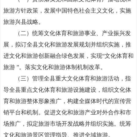
旅游方针政策，
发展
中国特色社会主义文化，实施
旅游兴县战略。
（
二
）
统筹文化体育和旅游事业、产业振兴发
展，拟订全县文化
和旅游
发展规划并组织实施，推
进文化和
旅
游创新融合绿色发展，
实现
“
文化体育和
旅游
”
。落实文化和旅游体制机制改革。
（
三
）
管理全县重大文化体育和旅游活动，指
导全县重点文化
体
育和旅游设施建设，组织文化体
育和旅游整体形象推广，构建全媒
体时
代的
宣传营
销平台和机制
。
促进
文化和
旅游
产业对外合作
和市
场推广
，拟定旅游市场开发战略并组织实施。统筹
文化和旅游景区管理指导、推进全域旅游。