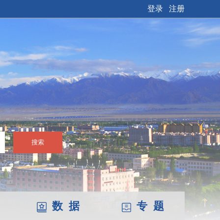
登录
注册
搜索
数 据
专 题