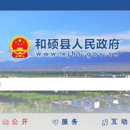
公 开
服 务
互 动