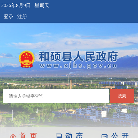
2026年8月9日 星期天
登录
注册
搜索
首 页
动 态
公 开