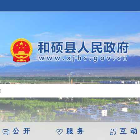
公 开
服 务
互 动