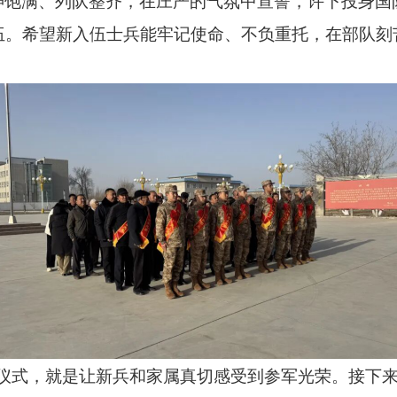
神饱满、列队整齐，在庄严的气氛中宣誓，许下投身国
伍。希望新入伍士兵能牢记使命、不负重托，在部队刻
送仪式，就是让新兵和家属真切感受到参军光荣。接下