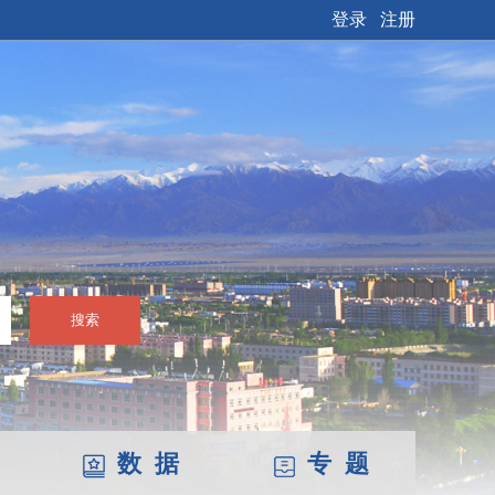
登录
注册
搜索
数 据
专 题