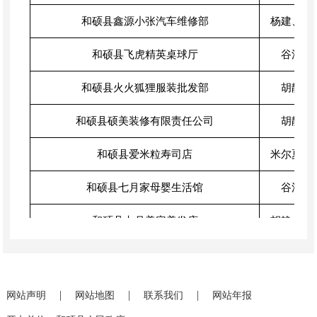
和硕县鑫源小张汽车维修部
杨建、米
和硕县飞虎精英桌球厅
谷洋、
和硕县火火狐狸服装批发部
胡静、
和硕县硕美装修有限责任公司
胡静、
和硕县爱米粒寿司店
米尔夏提
和硕县七月家母婴生活馆
谷洋、
和硕县七月美容美发店
胡静、米
和硕县吉日好又足便利店
胡静、米
和硕县瑞鑫电脑经销部
杨建、米
|
|
|
网站声明
网站地图
联系我们
网站年报