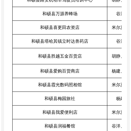
和硕县路安机动车驾驶员培训中心
胡静、米
和硕县万源养蜂场
谷洋、
和硕县喜更田农资店
米尔夏提
和硕县塔哈其镇立时达兽药店
谷洋、
和硕县胜越五金百货店
胡静、米
和硕县爱购百货商店
杨建、米
和硕县霞光数码照相馆
米尔夏提
和硕县梅园旅社
杨建、
和硕县我爱便利店
米尔夏提
和硕县润福餐馆
谷洋、米