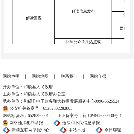
解读
（单
解读信息发布
解读
解读回应
（单
媒体评
（单
回应公众关注热点或
重大舆情数量（单位：次）
是否发布服务事项目录
注册用户数
（单位：个）
|
|
|
网站声明
网站地图
联系我们
网站年报
政务服务事项数量
开办单位：和硕县人民政府
（单位：项）
主办单位：和硕县人民政府办公室
可全程在线办理政务服务事项数
办事服务
量（单位：项）
承办单位：和硕县电子政务和大数据发展服务中心0996-5625524
公安机关备案号：65282802282805
网站标识码：6528280001
ICP备案号：新ICP备08000430号-1
办件量
自然
网络违法犯罪举报
违法和不良信息举报
新疆互联网举报中心
本站举报
今日辟谣
法人