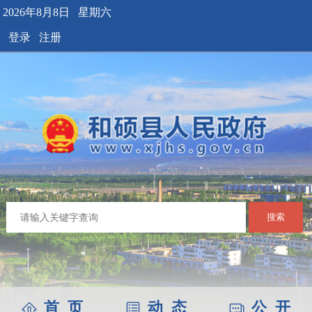
2026年8月8日 星期六
登录
注册
搜索
首 页
动 态
公 开