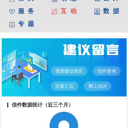
服 务
互 动
数 据
专 题
我要建议留言
信件查询
回复汇总
网上信访
信件数据统计（近三个月）