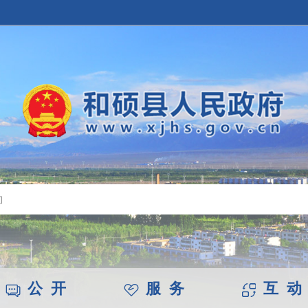
公 开
服 务
互 动