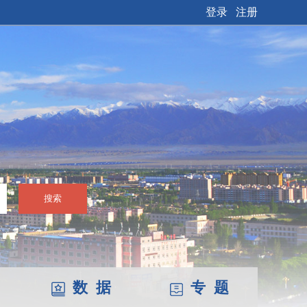
登录
注册
搜索
数 据
专 题