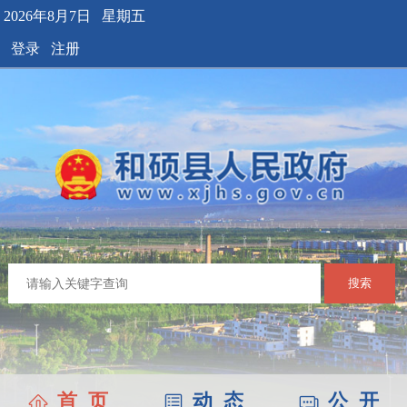
2026年8月7日 星期五
登录
注册
搜索
首 页
动 态
公 开