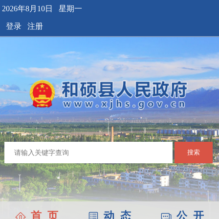
2026年8月10日 星期一
登录
注册
搜索
首 页
动 态
公 开