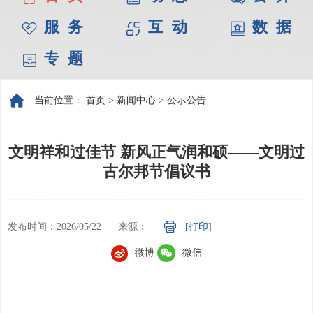
服 务
互 动
数 据
专 题
当前位置：
首页
>
新闻中心
>
公示公告
文明祥和过佳节 新风正气润和硕——文明过
古尔邦节倡议书
发布时间：2026/05/22
来源：
[打印]
微博
微信