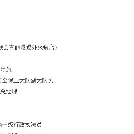
和硕县古丽逗逗虾火锅店）
指导员
络安全保卫大队副大队长
副总经理
理
局一级行政执法员