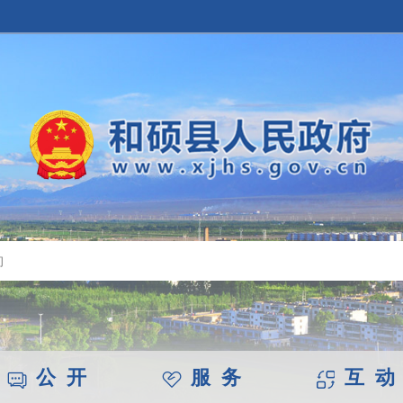
公 开
服 务
互 动