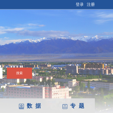
登录
注册
搜索
数 据
专 题