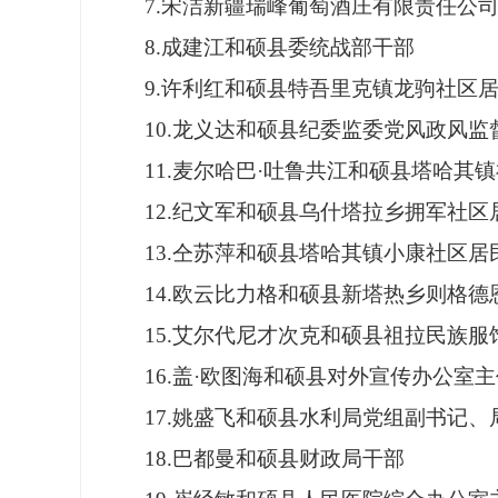
7.宋洁新疆瑞峰葡萄酒庄有限责任公
8.成建江和硕县委统战部干部
9.许利红和硕县特吾里克镇龙驹社区
10.龙义达和硕县纪委监委党风政风监
11.麦尔哈巴·吐鲁共江和硕县塔哈
12.纪文军和硕县乌什塔拉乡拥军社区
13.仝苏萍和硕县塔哈其镇小康社区居
14.欧云比力格和硕县新塔热乡则格
15.艾尔代尼才次克和硕县祖拉民族
16.盖·欧图海和硕县对外宣传办公室
17.姚盛飞和硕县水利局党组副书记、
18.巴都曼和硕县财政局干部