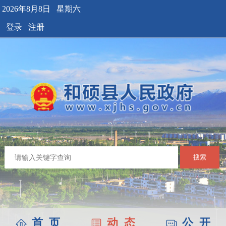
2026年8月8日 星期六
登录
注册
搜索
首 页
动 态
公 开