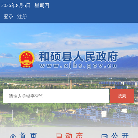
2026年8月6日 星期四
登录
注册
搜索
首 页
动 态
公 开