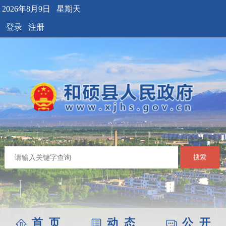
2026年8月9日 星期天
登录
注册
搜索
首 页
动 态
公 开