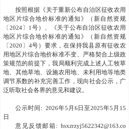
按照
根据《关于重新公布自治区征收农用
地区片综合地价标准的通知》（新自然资规
〔
2024〕1号）、《关于公布自治区征收农用
地区片综合地价标准的通知》（新自然资规
〔2020〕4号）
要求，
在保持我县原有征收农
用地区片综合地价标准不变、严格契合上级政
策规范的前提下，我局顺利完成上述人工牧草
地、其他草地、设施农用地、未利用地等地类
调节系数的补充完善工作，
现向社会公示，
广
泛听取社会各界的意见和建议。
公示
时间
: 202
6
年
5
月
6
日至
2025年
5
月
15
日
意见反馈邮箱
:
hsxzrzyj5622342@163.co