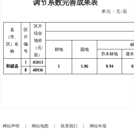
调节系数完善成果表
单位：元
/亩
区片
县
区
综合
（市、
片
地价
区）名
编
（元/
耕地
园地
称
号
乔木林地
灌木
亩）
Ⅰ
45013
和硕县
1
1.86
0.94
0
Ⅱ
40936
网站声明
|
网站地图
|
联系我们
|
网站年报