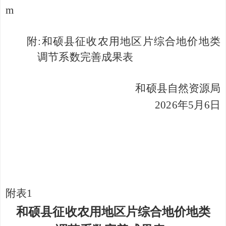
m
附
:
和硕县征收农用地区片综合地价地类
调节系数完善成果表
和硕县
自然资源
局
202
6
年
5
月
6
日
附表
1
和硕县征收农用地区片综合地价地类