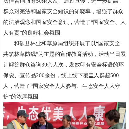
法律咨询服务
50
余人次。通过宣传，进一步提高了
群众对宪法和国家安全知识的知晓率，增强了群众
的法治观念和国家安全意识，营造了
“
国家安全、人
人有责
”
的良好社会氛围。
和硕县林业和草原局组织开展了以
“
国家安全
·
共筑林草防线
”
为主题的宣传教育活动，活动当日累
计解答群众咨询
30
余人次，发放印有安全标语的环
保袋、宣传品
200
余份，线上线下覆盖人群超
500
人，营造了
“
国家安全人人参与、生态安全人人守
护
”
的浓厚氛围。