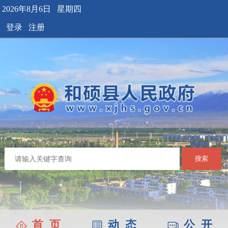
2026年8月6日 星期四
登录
注册
搜索
首 页
动 态
公 开