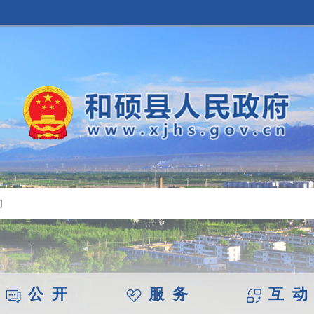
公 开
服 务
互 动