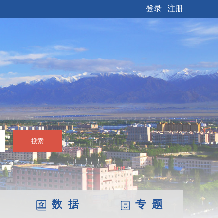
登录
注册
搜索
数 据
专 题