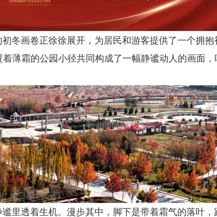
的初冬画卷正徐徐展开，为居民和游客提供了一个拥抱
覆着薄霜的公园小径共同构成了一幅静谧动人的画面，
静谧里透着生机。漫步其中，脚下是带着霜气的落叶，