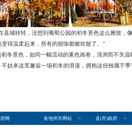
人在县城转转，没想到葡萄公园的初冬景色这么雅致，像
也变得温柔起来，所有的烦恼都被吹散了。”
的初冬景色，如同一幅流动的素色画卷，清冽而不失温
，不妨来这里邂逅一场初冬的浪漫，拥抱这份独属于季
政府网
各地州市网站
县(市)政府