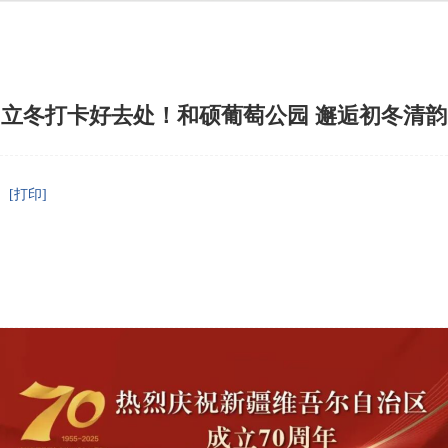
立冬打卡好去处！和硕葡萄公园 邂逅初冬清韵
[打印]