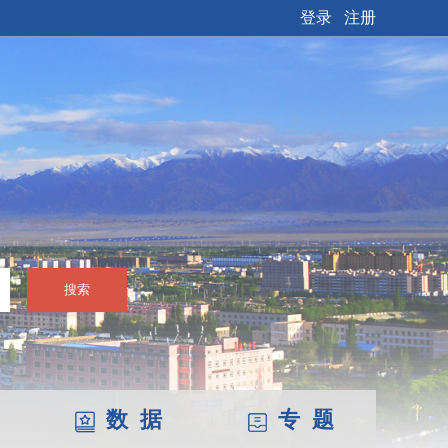
登录
注册
搜索
数 据
专 题