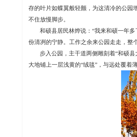
存的叶片如蝶翼般轻颤，为这清冷的公园
不住放慢脚步。
和硕县居民林烨说：
“我来和硕一年
份清冽的宁静。工作之余来公园走走，整
步入公园，主干道两侧雕刻着
“和硕
大地铺上一层浅黄的“绒毯”，与远处覆着