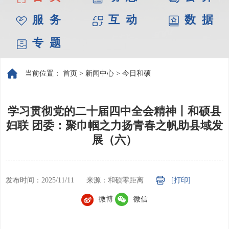
服 务
互 动
数 据
专 题
当前位置：
首页
>
新闻中心
>
今日和硕
学习贯彻党的二十届四中全会精神丨和硕县
妇联 团委：聚巾帼之力扬青春之帆助县域发
展（六）
发布时间：2025/11/11
来源：和硕零距离
[打印]
微博
微信