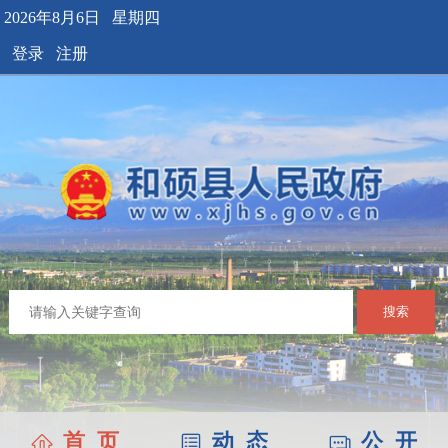
2026年8月6日 星期四
登录
注册
搜索
首 页
动 态
公 开