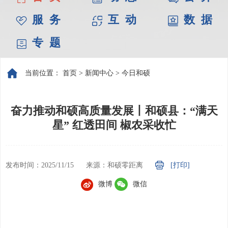
服 务
互 动
数 据
专 题
当前位置：
首页
>
新闻中心
>
今日和硕
奋力推动和硕高质量发展丨和硕县：“满天
星” 红透田间 椒农采收忙
发布时间：2025/11/15
来源：和硕零距离
[打印]
微博
微信