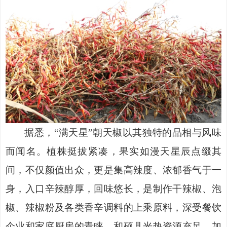
据悉，
“满天星”朝天椒以其独特的品相与风味
而闻名。植株挺拔紧凑，果实如漫天星辰点缀其
间，不仅颜值出众，更是集高辣度、浓郁香气于一
身，入口辛辣醇厚，回味悠长，是制作干辣椒、泡
椒、辣椒粉及各类香辛调料的上乘原料，深受餐饮
企业和家庭厨房的青睐。和硕县光热资源充足，加