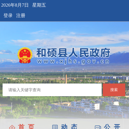
2026年8月7日 星期五
登录
注册
搜索
首 页
动 态
公 开