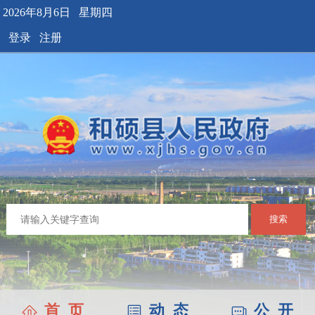
2026年8月6日 星期四
登录
注册
搜索
首 页
动 态
公 开