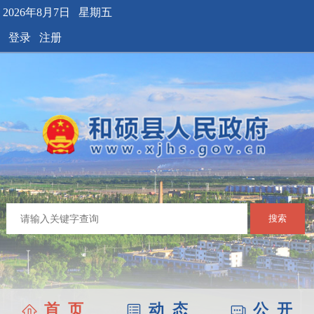
2026年8月7日 星期五
登录
注册
搜索
首 页
动 态
公 开