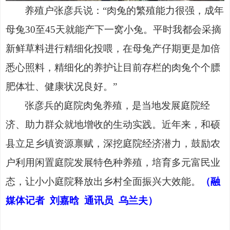
养殖户张彦兵说：
“肉兔的繁殖能力很强，成年
母兔30至45天就能产下一窝小兔。平时我都会采摘
新鲜草料进行精细化投喂，在母兔产仔期更是加倍
悉心照料，精细化的养护让目前存栏的肉兔个个膘
肥体壮、健康状况良好。”
张彦兵的庭院肉兔养殖，是当地发展庭院经
济、助力群众就地增收的生动实践。近年来，和硕
县立足乡镇资源禀赋，深挖庭院经济潜力，鼓励农
户利用闲置庭院发展特色种养殖，培育多元富民业
态，让小小庭院释放出乡村全面振兴大效能。
（融
媒体记者
刘嘉晗 通讯员 乌兰夫）