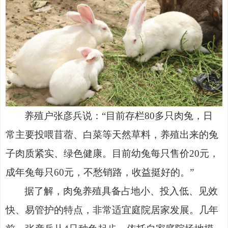
养殖户张彦兵说：
“目前存栏80多只肉兔，日
常主要投喂苜蓿、白菜等天然草料，养殖出来的兔
子肉质紧实、绿色健康。目前幼兔每只售价20元，
成年兔每只60元，不愁销路，收益挺好的。”
据了解，肉兔养殖具备占地小、投入低、见效
快、易管护的特点，非常适宜庭院居家发展。几年