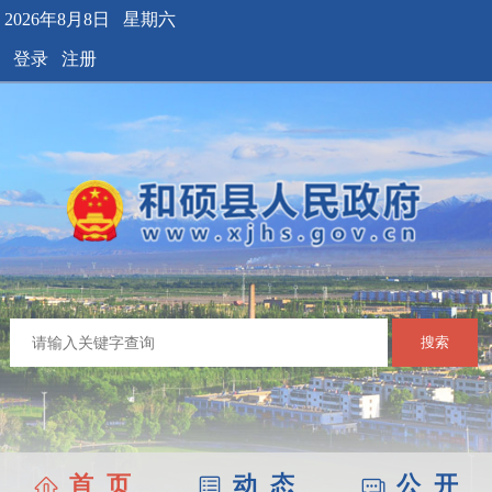
2026年8月8日 星期六
登录
注册
搜索
首 页
动 态
公 开