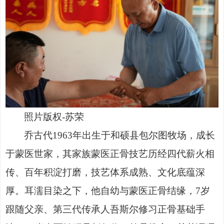
照片版权
-苏荣
乔古代
1963年出生于和硕县包尔图牧场，成长
于蒙医世家，其家族蒙医正骨技艺历经四代薪火相
传、百年积淀打磨，技艺体系成熟、文化底蕴深
厚。耳濡目染之下，他自幼与蒙医正骨结缘，7岁
跟随父亲、第三代传承人吾斯尔修习正骨基础手