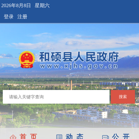
2026年8月8日 星期六
登录
注册
搜索
首 页
动 态
公 开