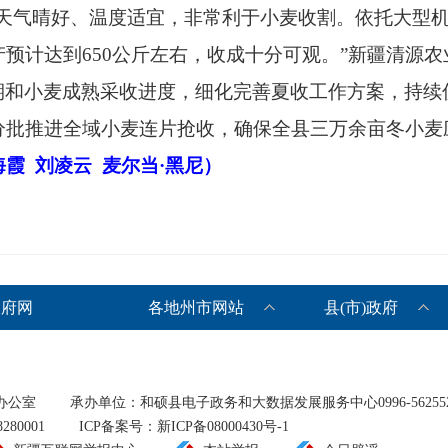
期天气晴好、温度适宜，非常利于小麦收割。依托大型
预计达到650公斤左右，收成十分可观。”新疆清源
期和小麦成熟采收进度，细化完善夏收工作方案，持续
分批推进全域小麦连片抢收，确保全县三万余亩冬小麦
海霞
刘凌云
麦尔当·黑尼）
政府网
各地州市网站
县(市)政府
办公室
承办单位：和硕县电子政务和大数据发展服务中心0996-56255
80001
ICP备案号：新ICP备08000430号-1