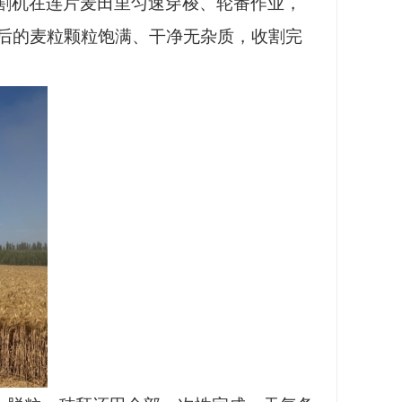
割机在连片麦田里匀速穿梭、轮番作业，
后的麦粒颗粒饱满、干净无杂质，收割完