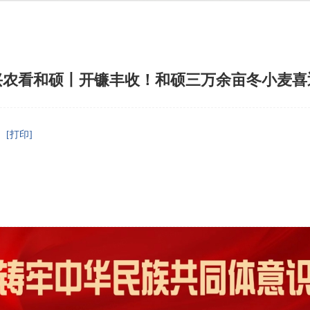
兴农看和硕丨开镰丰收！和硕三万余亩冬小麦喜
[打印]