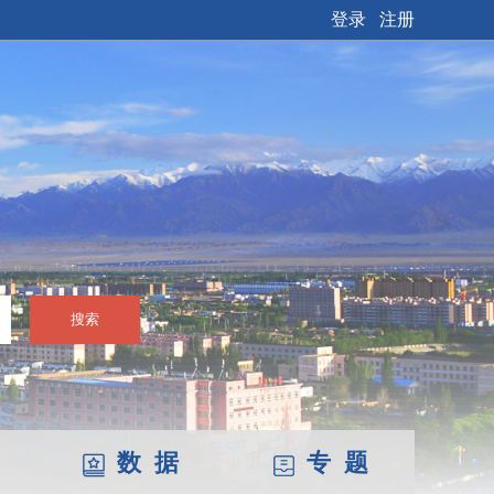
登录
注册
搜索
数 据
专 题