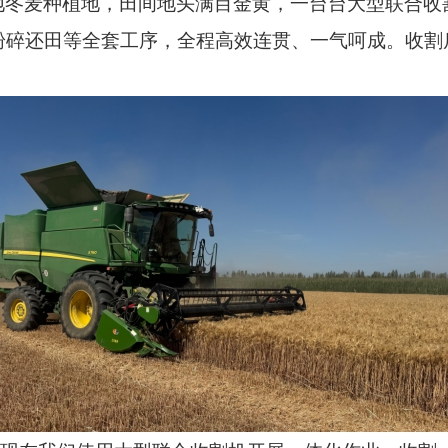
地冬麦种植地，田间地头满目金黄，一台台大型联合收
粉碎还田等全套工序，全程高效连贯、一气呵成。收割
。