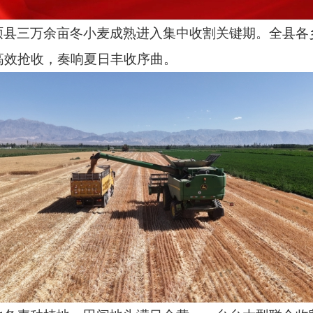
硕县三万余亩冬小麦成熟进入集中收割关键期。全县各
高效抢收，奏响夏日丰收序曲。