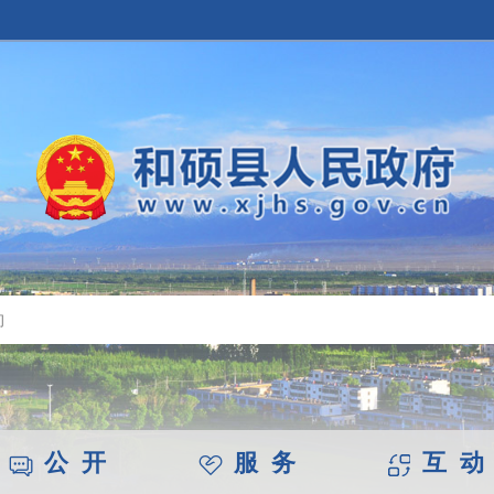
公 开
服 务
互 动