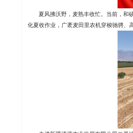
夏风拂沃野，麦熟丰收忙。当前，和
化夏收作业，广袤麦田里农机穿梭驰骋、