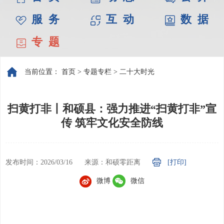
服 务
互 动
数 据
专 题
当前位置：
首页
>
专题专栏
>
二十大时光
扫黄打非丨和硕县：强力推进“扫黄打非”宣
传 筑牢文化安全防线
发布时间：2026/03/16
来源：和硕零距离
[打印]
微博
微信