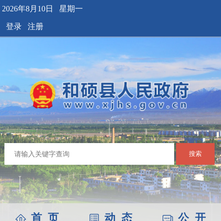
2026年8月10日 星期一
登录
注册
搜索
首 页
动 态
公 开