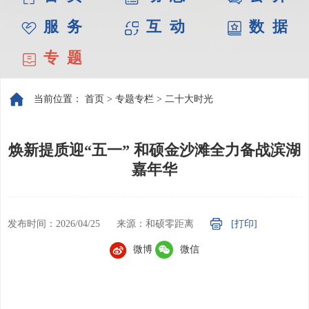
服 务
互 动
数 据
专 题
当前位置：
首页
>
专题专栏
>
二十大时光
焕新提质迎“五一” 和硕金沙滩全力备战滨湖
嘉年华
发布时间：2026/04/25
来源：和硕零距离
[打印]
微博
微信