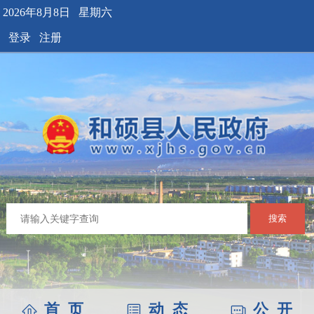
2026年8月8日 星期六
登录
注册
搜索
首 页
动 态
公 开