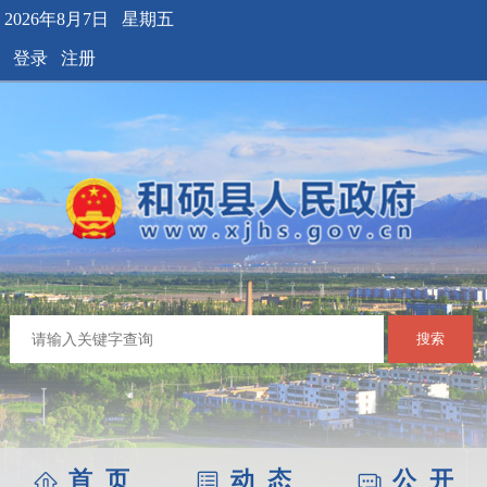
2026年8月7日 星期五
登录
注册
搜索
首 页
动 态
公 开