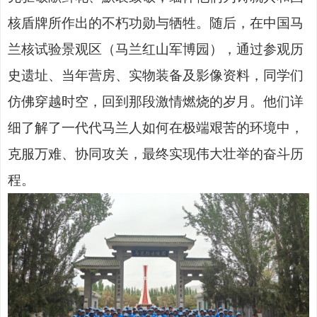
核盾牌所作出的不朽功勋与牺牲。随后，在
中国马
兰核试验景观区（马兰红山军博园）
，通过参观历
史遗址、当年营房、实物装备及影像资料，同学们
仿佛穿越时空，回到那段激情燃烧的岁月。他们详
细了解了一代代马兰人如何在极端艰苦的环境中，
克服万难、协同攻关，最终实现伟大壮举的奋斗历
程。