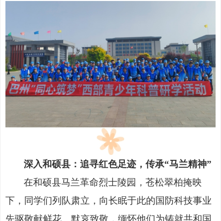
深入和硕县：追寻红色足迹，传承
“
马兰精神
”
在和硕县马兰革命烈士陵园，苍松翠柏掩映
下，同学们列队肃立，向长眠于此的国防科技事业
先驱敬献鲜花、默哀致敬，缅怀他们为铸就共和国