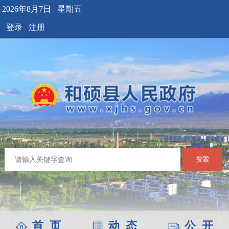
2026年8月7日 星期五
登录
注册
搜索
首 页
动 态
公 开