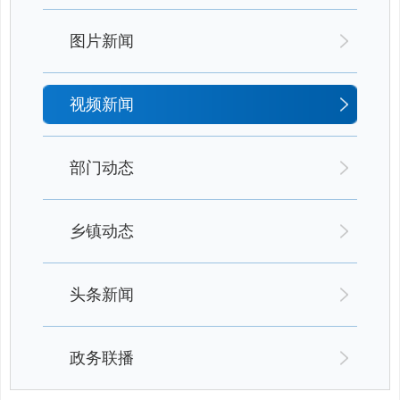
图片新闻
视频新闻
部门动态
乡镇动态
头条新闻
政务联播