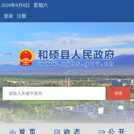
2026年8月8日 星期六
登录
注册
搜索
首 页
动 态
公 开