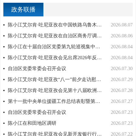
政务联播
陈小江艾尔肯·吐尼亚孜在中国铁路乌鲁木齐局集团走访调研
2026.08.07
陈小江艾尔肯·吐尼亚孜在自治区商务厅调研座谈
2026.08.06
陈小江在十届自治区党委第九轮巡视集中反馈会暨第十轮巡视动员部署会上强调 不断提高巡视的震慑力穿透力推动力 为建设社会主义现代化新疆提供坚强政治保障
2026.08.04
陈小江艾尔肯·吐尼亚孜会见出席2026年反恐国际研讨会中外嘉宾
2026.08.04
自治区党委常委会召开会议
2026.07.30
陈小江艾尔肯·吐尼亚孜“八一”前夕走访慰问驻疆部队官兵和优抚对象
2026.07.29
陈小江艾尔肯·吐尼亚孜会见第十八届欧洲外交官研讨班一行
2026.07.28
第十一批中央单位援疆工作总结表彰暨第十二批中央单位援疆干部人才欢迎大会举行
2026.07.27
自治区党委常委会召开会议
2026.07.23
陈小江在和田地区调研
2026.07.23
陈小江艾尔肯·吐尼亚孜会见新开发银行行长罗塞芙
2026.07.22