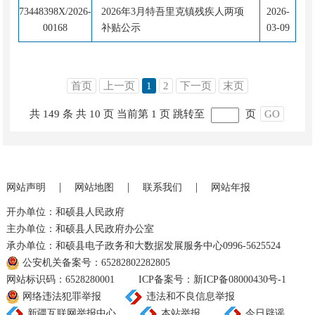
73448398X/2026-
2026年3月特吾里克镇残疾人两项
2026-
00168
补贴公示
03-09
首页
上一页
1
2
下一页
末页
共 149 条
共 10 页
当前第 1 页
跳转至
页
GO
|
|
|
网站声明
网站地图
联系我们
网站年报
开办单位：和硕县人民政府
主办单位：和硕县人民政府办公室
承办单位：和硕县电子政务和大数据发展服务中心0996-5625524
公安机关备案号：65282802282805
网站标识码：6528280001
ICP备案号：新ICP备08000430号-1
网络违法犯罪举报
违法和不良信息举报
新疆互联网举报中心
本站举报
今日辟谣