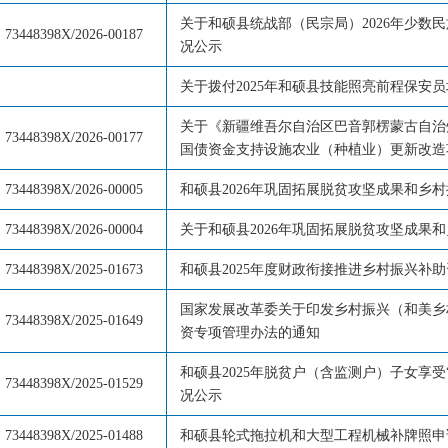
关于和硕县统战部（民宗局）2026年少数
73448398X/2026-00187
况公示
关于拨付2025年和硕县技能照亮前程保安
关于《新疆维吾尔自治区巴音郭楞蒙古自治州
73448398X/2026-00177
国债资金支持设施农业（种植业）更新改造
73448398X/2026-00005
和硕县2026年巩固拓展脱贫攻坚成果和乡
73448398X/2026-00004
关于和硕县2026年巩固拓展脱贫攻坚成果
73448398X/2025-01673
和硕县2025年度财政衔接推进乡村振兴补
国家发展改革委关于印发乡村振兴（和美乡
73448398X/2025-01649
资专项管理办法的通知
和硕县2025年脱贫户（含监测户）子女享受
73448398X/2025-01529
况公示
73448398X/2025-01488
和硕县轮式拖拉机和大型工程机械补牌照申