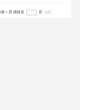
第 1 页
跳转至
页
GO