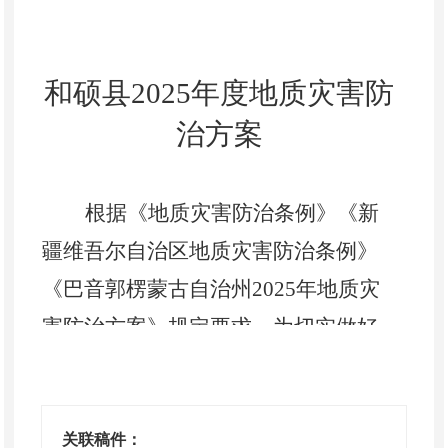
和硕县
202
5
年度地质灾害防
治方案
根据《地质灾害防治条例》《新
疆维吾尔自治区地质灾害防治条例》
《巴音郭
楞
蒙古自治州
202
5
年地质灾
害防治方案》规定要求，为切实做好
202
5
年和硕县地质灾害防治工作，最
大限度减少或减轻地质灾害造成的损
失，全力保障人民群众生命财产安
关联稿件：