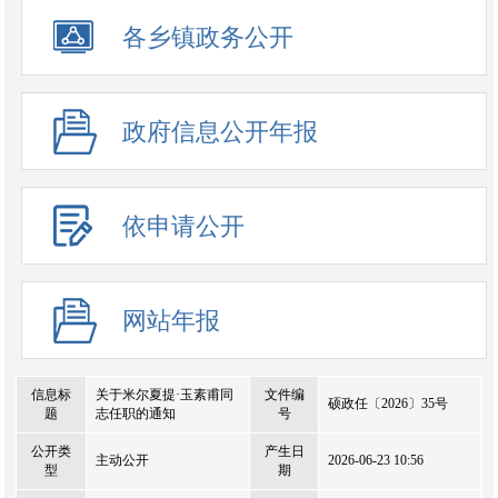
政务公开事项
各乡镇政务公开
政府信息公开年报
依申请公开
网站年报
信息标
关于米尔夏提·玉素甫同
文件编
硕政任〔2026〕35号
题
志任职的通知
号
公开类
产生日
主动公开
2026-06-23 10:56
型
期