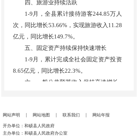
四、
旅游业持续活跃
1-9
月，全县累计接待游客
244.85
万人
次，同比增长
53.66%
，实现旅游收入
11.28
亿元，同比增长
149.7%
。
五、固定资产持续保持快速增长
1-
9
月，
累计
完成
全社会固定资产投资
8.65
亿元，同比增长
22.3%
。
六、
一般公共预算收入保持高速增长
1-9
月，全县累计完成地方财政收入
2.49
亿元，同比增长
32.2%
，
其中
：
一般公
|
|
|
网站声明
网站地图
联系我们
网站年报
共预算收入
2
亿元，同比增长
17.9%
。地方
开办单位：和硕县人民政府
财政支出
14.06
亿元，同比增长
20.48%
。其
主办单位：和硕县人民政府办公室