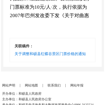
门票标准为
10
元
/
人
·次，执行依据为
2007
年巴州发改委下发《关于对曲惠
乡红蝶谷景区门票价格的批复》
(
巴发
改价费〔
2007
〕
102
号
)
。
红蝶谷景区实行自负盈亏运营模
关联稿件：
式，收入来源以门票为主。随着景区
关于调整和硕县红蝶谷景区门票价格的通知
建设投入持续增加，日常运营需承担
设施维护、安保保洁、人员薪酬、市
场营销及文化主题活动开展等多项刚
性成本，原门票已难以覆盖运营支
|
|
|
网站声明
网站地图
联系我们
网站年报
出。为保障景区长期稳定运营，持续
开办单位：和硕县人民政府
主办单位：和硕县人民政府办公室
为广大游客提供优质旅游服务，推动
承办单位：和硕县电子政务和大数据发展服务中心0996-5625524