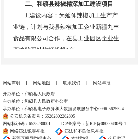
二、和硕县辣椒精深加工建设项目
1.建设内容：为延伸辣椒加工生产产
业链，计划与我县辣椒加工企业新疆九丰
食品有限公司合作，在县工业园区企业生
产地购买辣椒打粉机1套。
2.资金来源及规模：190万元（其中：
中央财政衔接推进乡村振兴补助资金190万
|
|
|
网站声明
网站地图
联系我们
网站年报
元）
开办单位：和硕县人民政府
3.实施期限：2025年3月—12月
主办单位：和硕县人民政府办公室
4.实施单位：塔哈其镇人民政府
承办单位：和硕县电子政务和大数据发展服务中心0996-5625524
公安机关备案号：65282802282805
5.责任人：乔龙巴图、艾力西尔•司马
网站标识码：6528280001
ICP备案号：新ICP备08000430号-1
义
网络违法犯罪举报
违法和不良信息举报
新疆互联网举报中心
本站举报
今日辟谣