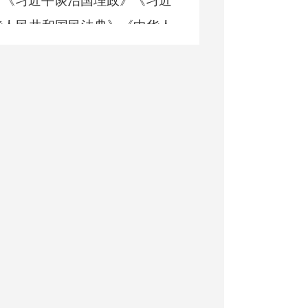
了《习近平谈治国理政》《习近
华人民共和国
民法典》《
中华人
财经审计法规选编》《地方审计
章程》等法律法规及法治宣传资
中学习等，营造浓厚法治宣传氛
关键少数”，严格贯彻落实党组、
列入党组会议内容和理论学习中
法治思想、《
中华人民共和国
宪
推动局领导干部带头学法，做到
习
10余次。通过学法，局领导干
计干部依法行政水平、加大审计